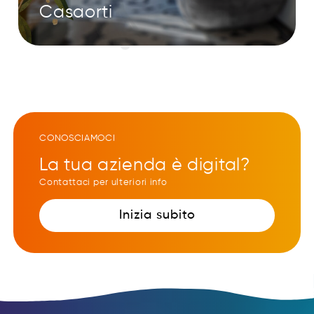
Casaorti
CONOSCIAMOCI
La tua azienda è digital?
Contattaci per ulteriori info
Inizia subito